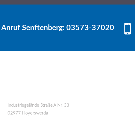
Anruf Senftenberg: 03573-37020
Anschrift Hoyerswerda
Unfall- & Lackierzentrum "Träume in Lack" GmbH
Industriegelände Straße A Nr. 33
02977 Hoyerswerda