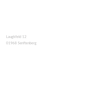
Anschrift Senftenberg
Unfall- & Lackierzentrum
Laugkfeld 12
01968 Senftenberg
Rechtliches
Barrierefreiheitserklärung
Datenschutzerklärung
Impressum